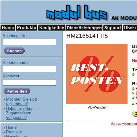
HM216514TTI5
Suchbegriffe:
B
8M
Nu
Benutzername:
Te
Kennwort:
Be
Möchten Sie sich
registrieren?
AD-Wandler
Haben Sie Ihre
Zugangsdaten
vergessen?
Vertrag widerrufe
Home
Produkte
Neuigkeiten