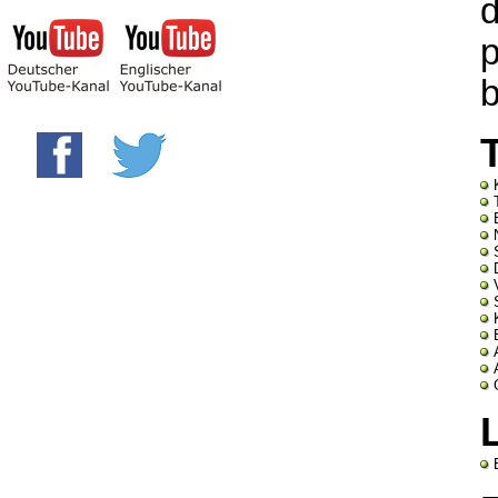
d
p
b