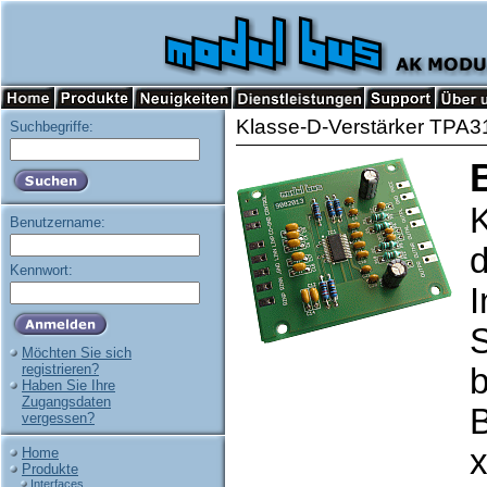
Klasse-D-Verstärker TPA
Suchbegriffe:
K
Benutzername:
Kennwort:
I
Möchten Sie sich
registrieren?
b
Haben Sie Ihre
Zugangsdaten
B
vergessen?
x
Home
Produkte
Interfaces