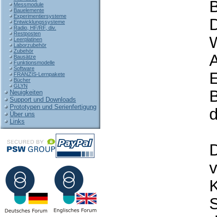
B
Messmodule
Bauelemente
Experimentiersysteme
Entwicklungssysteme
Radio, HF/RF, div.
Restposten
W
Leerplatinen
Laborzubehör
Zubehör
A
Bausätze
Funktionsmodelle
Software
E
FRANZIS-Lernpakete
Bücher
GLYN
B
Neuigkeiten
Support und Downloads
Prototypen und Serienfertigung
d
Über uns
Links
D
v
K
S