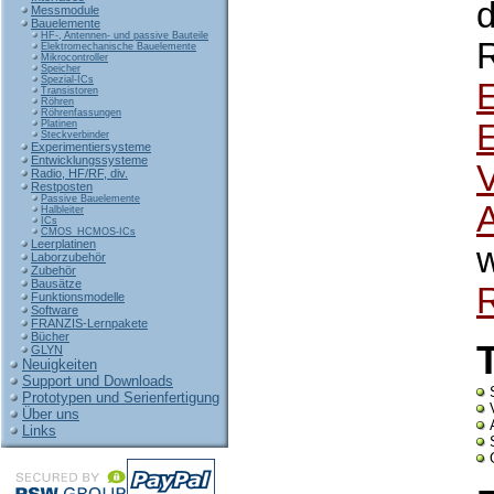
d
Messmodule
Bauelemente
HF-, Antennen- und passive Bauteile
R
Elektromechanische Bauelemente
Mikrocontroller
Speicher
Spezial-ICs
E
Transistoren
Röhren
Röhrenfassungen
Platinen
Steckverbinder
Experimentiersysteme
Entwicklungssysteme
Radio, HF/RF, div.
Restposten
Passive Bauelemente
Halbleiter
ICs
CMOS_HCMOS-ICs
Leerplatinen
w
Laborzubehör
Zubehör
Bausätze
Funktionsmodelle
Software
FRANZIS-Lernpakete
Bücher
GLYN
Neuigkeiten
Support und Downloads
Prototypen und Serienfertigung
Über uns
Links