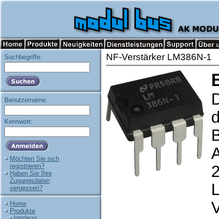
NF-Verstärker LM386N-1
Suchbegriffe:
D
Benutzername:
Kennwort:
B
A
Möchten Sie sich
registrieren?
Haben Sie Ihre
Zugangsdaten
L
vergessen?
V
Home
Produkte
Interfaces