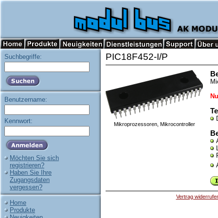
PIC18F452-I/P
Suchbegriffe:
B
Mi
Nu
Benutzername:
Te
Kennwort:
Mikroprozessoren, Mikrocontroller
Be
Möchten Sie sich
registrieren?
Haben Sie Ihre
Zugangsdaten
vergessen?
Vertrag widerrufe
Home
Produkte
Neuigkeiten