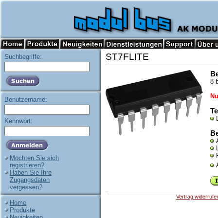
ST7FLITE
Suchbegriffe:
B
8-
Nu
Benutzername:
Te
Kennwort:
Be
Möchten Sie sich
registrieren?
Haben Sie Ihre
Zugangsdaten
vergessen?
Vertrag widerrufe
Home
Produkte
Neuigkeiten