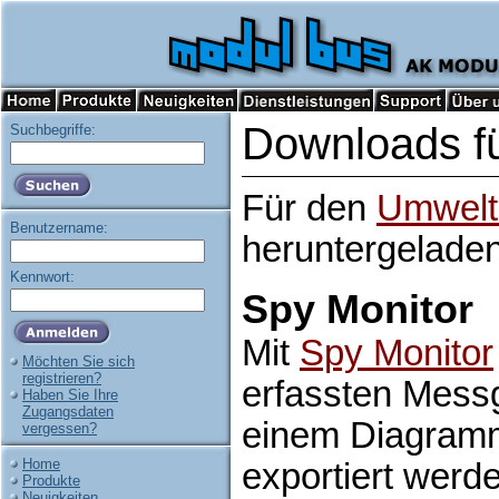
Downloads f
Suchbegriffe:
Für den
Umwelt
Benutzername:
heruntergelade
Kennwort:
Spy Monitor
Mit
Spy Monitor
Möchten Sie sich
registrieren?
erfassten Messg
Haben Sie Ihre
Zugangsdaten
einem Diagramm 
vergessen?
Home
exportiert werd
Produkte
Neuigkeiten