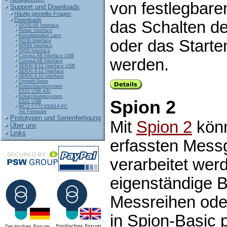
von festlegbar
Support und Downloads
Häufig gestellte Fragen
Downloads
das Schalten d
SIOSLAB Interface
Relais Interface
Komplettpaket Lärm
oder das Start
RD30 Interface
WR64 Interface
SIOS Interface
CompuLAB Interface USB
werden.
CompuLAB Interface
SERAI 8-12 Interface USB
SERAI 8-12 Interface
SERAI 6-10 Interface
Umwelt-Spion
Entwicklungssystem
ES21 USB A/D
Entwicklungssystem
Spion 2
ES21 USB
MCU CY7C63001A-PC
mit Firmware
Prototypen und Serienfertigung
Mit
Spion 2
könn
Über uns
Links
erfassten Messg
verarbeitet wer
eigenständige 
Messreihen ode
in Spion-Basic 